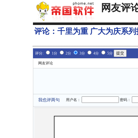
网友评
评论：
千里为重 广大为庆系列
评分:
1分
2分
3分
4分
5分
网友评论
我也评两句
用户名：
密码：