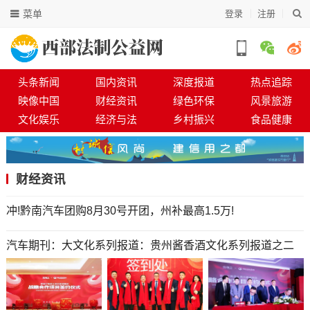
菜单
登录
注册
头条新闻
国内资讯
深度报道
热点追踪
映像中国
财经资讯
绿色环保
风景旅游
文化娱乐
经济与法
乡村振兴
食品健康
财经资讯
冲!黔南汽车团购8月30号开团，州补最高1.5万!
汽车期刊：大文化系列报道：贵州酱香酒文化系列报道之二