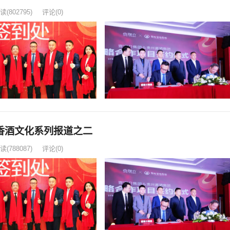
读
(802795)
评论(0)
香酒文化系列报道之二
读
(788087)
评论(0)