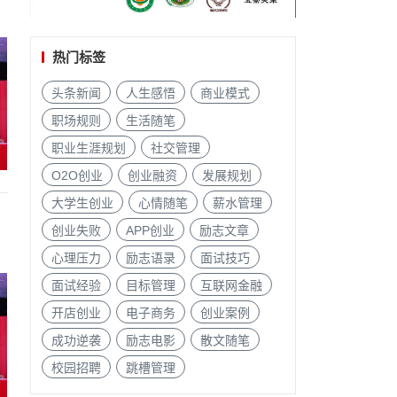
热门标签
头条新闻
人生感悟
商业模式
职场规则
生活随笔
职业生涯规划
社交管理
O2O创业
创业融资
发展规划
大学生创业
心情随笔
薪水管理
创业失败
APP创业
励志文章
心理压力
励志语录
面试技巧
面试经验
目标管理
互联网金融
开店创业
电子商务
创业案例
成功逆袭
励志电影
散文随笔
校园招聘
跳槽管理