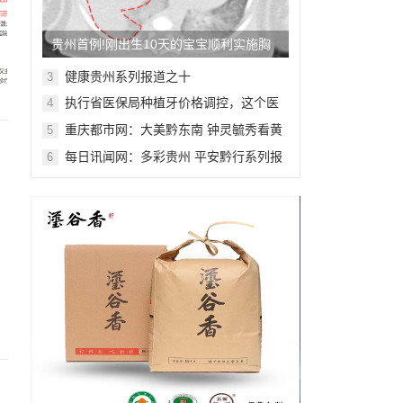
贵州首例!刚出生10天的宝宝顺利实施胸
腔镜下肺段切除术
健康贵州系列报道之十
3
执行省医保局种植牙价格调控，这个医
4
院在行动
重庆都市网：大美黔东南 钟灵毓秀看黄
5
平系列报道之十五
每日讯闻网：多彩贵州 平安黔行系列报
6
道之九十九