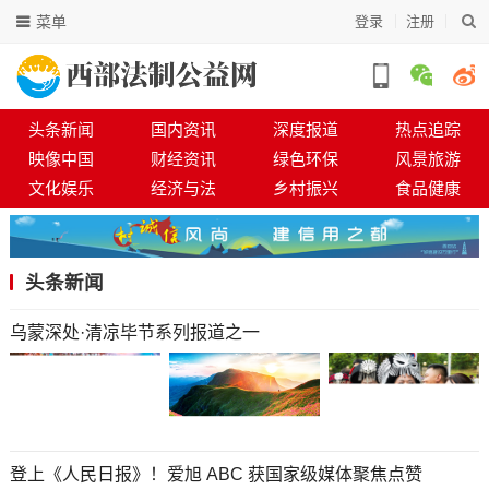
菜单
登录
注册
头条新闻
国内资讯
深度报道
热点追踪
映像中国
财经资讯
绿色环保
风景旅游
文化娱乐
经济与法
乡村振兴
食品健康
头条新闻
乌蒙深处·清凉毕节系列报道之一
登上《人民日报》！爱旭 ABC 获国家级媒体聚焦点赞