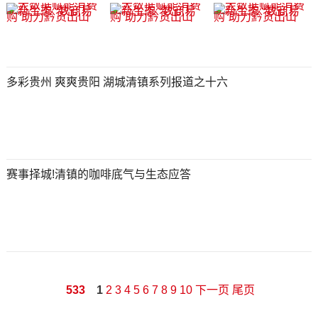
多彩贵州 爽爽贵阳 湖城清镇系列报道之十六
赛事择城!清镇的咖啡底气与生态应答
533
1
2
3
4
5
6
7
8
9
10
下一页
尾页