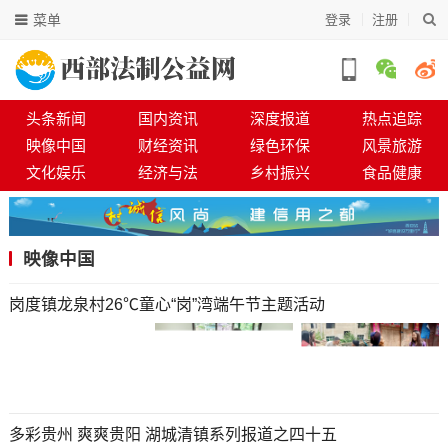
菜单
登录
注册
头条新闻
国内资讯
深度报道
热点追踪
映像中国
财经资讯
绿色环保
风景旅游
文化娱乐
经济与法
乡村振兴
食品健康
映像中国
岗度镇龙泉村26℃童心“岗”湾端午节主题活动
多彩贵州 爽爽贵阳 湖城清镇系列报道之四十五