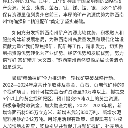
种137种的31%。其中，11个矿种属于国家明确的战略性矿
产资源，黄金、煤炭、萤石、钛、锑、锰、银、汞8个矿种
保有资源量位列贵州省前三，丰厚的矿产资源优势为黔西南
州“精确探矿”“精准配矿”奠定了坚实基础。
如何充分发挥黔西南州矿产资源比较优势，积极融入和
服务构建新发展格局，为黔西南州高质量发展和现代化建设
贡献力量?“我们聚焦探矿、配矿等工作，精准发力，切实做
到把资源优势转化为产业优势、经济优势和发展优势，努力
谱写好‘富矿精开’大文章。”黔西南州自然资源局局长黄清勇
如是道来。
聚焦“精确探矿”全力推进新一轮找矿突破战略行动。
2022—2024年度共计争取涉及黄金、萤石、页岩气矿种的9
个找矿项目，预计可提交萤石矿资源量30万吨以上、拟提交
5个以上的黄金找矿靶区，预计提交25吨以上的黄金资源。
积极争取财政资金，加大勘查力度，2022—2024年度，新
增饰面石材595万立方米、新增玄武岩830万吨、新增水泥
配料用砂岩342万吨。用好用活现有政策，督促现有矿业权
人加快地质勘查，积极引导并督促开展就矿找矿、补充地质