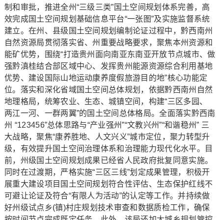
制和审批，推进全州“三级三类”国土空间规划体系完善，高
效完成国土空间规划基础信息平台“一张图”及实施监督系统
建立。在州、县级国土空间规划编制论证过程中，黔西南州
自然资源局贯彻落实省、州重要战略要求，聚焦本州资源和
能矿优势，围绕“打造贵州面向南亚东南亚开放节点城市、做
强黔滇桂结合部区域中心、发挥贵州能源资源综合利用基地
优势、建设国际山地运动康养度假旅游目的地”核心功能定
位。落实和深化省域国土空间总体规划，依据黔西南州自然
地理格局，统筹农业、生态、城镇空间，构建“三区多园、
两江一河、一群两翼”的国土空间总体格局。全面落实黔西南
州 “123456”总体思路与“产业强州”“文教兴州”“和谐稳州” 三
大战略，聚焦“康养胜地、人文兴义”城市定位，聚力转型升
级，有效提升国土空间治理体系和治理能力现代化水平。目
前，州级国土空间规划成果已经省人民政府批复同意实施。
同时在过渡期，严格实施“三区三线”划定成果管理，积极开
展重大建设项目国土空间规划符合性评估、生态保护红线不
可避让论证及符合“有限人为活动”的认定等工作。并持续做
好州级试点乡(镇)村庄规划技术审查和数据质检工作，确保
按时间节点完成既定任务。此外，该局还加大城乡规划管控