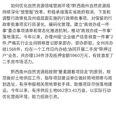
如何优化自然资源领域营商环境?黔西南州自然资源局
持续深化“放管服”改革，积极承接落实省政府取消、下发和
调整行政审批及州级层面实施的行政审批事项，对保留的行
政审批事项实行目录化、编码化管理。建立“高效办成一件
事”重点事项清单和常态化推进机制，推动“高效办成一件事”
落地落实。今年以来，办理州级“企业破产信息核查一件事”2
件;严格实行企业间转移登记即来即办、即办即取，全州共办
结1568件，均在一个工作日内办结;协同开展二手房“带押过
户”业务，共办理134件涉及抵押金额5960万元，有效激发了
二手房市场活力。
黔西南州自然资源局按照“要素跟着项目走”的原则，规
范做好土地供应工作，指导项目建设单位做好用地预审与规
划选址，有序申报相关用地审批手续，助推项目尽快落地建
设。今年以来，有序供应土地662宗3.43万亩，以实际行动
优化营商环境，助力招商引资。