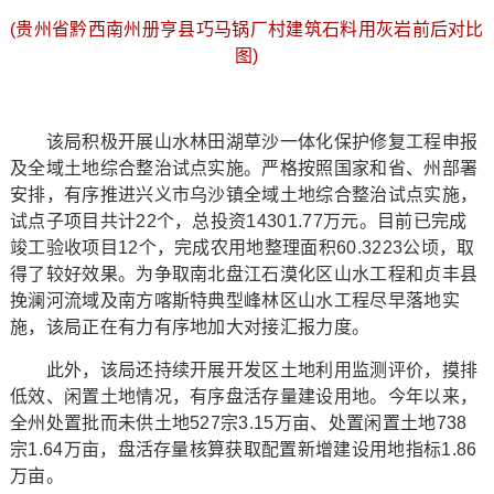
(贵州省黔西南州册亨县巧马锅厂村建筑石料用灰岩前后对比
图)
该局积极开展山水林田湖草沙一体化保护修复工程申报
及全域土地综合整治试点实施。严格按照国家和省、州部署
安排，有序推进兴义市乌沙镇全域土地综合整治试点实施，
试点子项目共计22个，总投资14301.77万元。目前已完成
竣工验收项目12个，完成农用地整理面积60.3223公顷，取
得了较好效果。为争取南北盘江石漠化区山水工程和贞丰县
挽澜河流域及南方喀斯特典型峰林区山水工程尽早落地实
施，该局正在有力有序地加大对接汇报力度。
此外，该局还持续开展开发区土地利用监测评价，摸排
低效、闲置土地情况，有序盘活存量建设用地。今年以来，
全州处置批而未供土地527宗3.15万亩、处置闲置土地738
宗1.64万亩，盘活存量核算获取配置新增建设用地指标1.86
万亩。