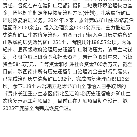
责任，督促在产在建矿山足额计提矿山地质环境治理恢复基
金，因地制宜制定年度恢复治理方案(计划)，扎实履行矿山
环境恢复治理义务，2024年以来，累计完成矿山生态修复治
理面积3900余亩，投入治理资金6000余万元。全力推进历
史遗留矿山生态修复治理。黔西南州已纳入全国历史遗留矿
山系统的历史遗留矿山251个，面积共计198.57公顷。为减
轻州、县两级政府治理历史遗留矿山财政压力，该局主动谋
划，积极争取上级资金和社会资金，累计争取到中央、省级
资金5845万元，自筹资金和引进社会资金700余万元，截至
目前，黔西南州所有历史遗留矿山治理资金全部得到落实，
已完成治理历史遗留矿山132个，完成恢复治理面积113公
顷。余下119个未治理历史遗留矿山全部纳入已争取到的
《贵州长江重点生态区(南北盘江流域)历史遗留废弃矿山生
态修复示范工程项目》，目前正在开展项目勘查设计，拟于
2025年底前全面完成恢复治理。