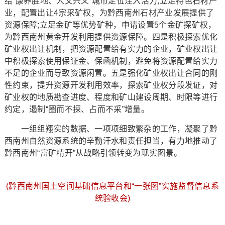
给“康养胜地、人文兴义”城市定位注入活力;立足特色石材产
业，配置出让4宗采矿权，为黔西南州石材产业发展提供了
资源保障;立足金矿等优势矿种，申请设置5个金矿探矿权，
为黔西南州黄金开发利用提供资源保障。四是积极探索优化
矿业权出让机制，把资源配置给有实力的企业，矿业权出让
中积极探索使用保证金、保函机制，避免将资源配置给实力
不足的企业而导致资源闲置。五是强化矿业权出让合同的刚
性约束，提升资源开发利用效率，探索矿业权分段发证，对
矿业权的地质勘查进度、程度和矿山建设周期、时限等进行
约定，遏制“圈而不探、占而不采”增量。
一组组翔实的数据、一项项细致繁杂的工作，凝聚了黔
西南州自然资源系统的辛勤汗水和责任担当，有力地推动了
黔西南州“富矿精开”从战略引领转变为现实图景。
(黔西南州国土空间基础信息平台和“一张图”实施监督信息系
统验收会)