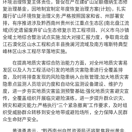
环境治理恢复主体责任，督促在产在建矿山足额缴纳生态修
复治理基金，因地制宜制定年度恢复治理方案(计划)，扎实
履行矿山环境恢复治理义务;严格按照国家和省、州部署安
排，有序推进涉及黔西南州贵州长江重点生态区(南北盘江流
域)历史遗留废弃矿山生态修复示范工程项目、兴义市乌沙镇
全域土地综合整治试点实施;加大对接汇报力度，争取南北盘
江石漠化区山水工程和贞丰县挽澜河流域及南方喀斯特典型
峰林区山水工程尽早落地实施。
在提高地质灾害综合防治能力方面，对全州地质灾害易
发区以及人为工程活动引发的地质灾害隐患进行全覆盖排
查，及时将排查发现的风险隐患纳入台账管理;加大地质灾害
隐患点监测人员培训力度和自动化监测设备建设、维护力
度，进一步夯实地质灾害监测预警基础;强化地质灾害避灾宣
传，全覆盖组织开展临灾避险演练，进一步提升群众识灾、
辨灾和避灾能力;严格执行“三个紧急撤离”工作要求，及时组
织受威胁群众转移到安全地带或避险场所，全力保障人民群
众生命财产安全。
黄清勇表示，“黔西南州自然资源局还将聚焦我州黄金、