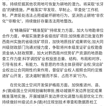
等，持续挖掘其他农用地可恢复为耕地的潜力。将采取“长牙
齿”的硬措施，严格落实“早发现、早制止、早查处”工作机
制，严肃惩处违法占用或破坏耕地行为，坚决防止耕地“非农
化”“非粮化”，持续做好存量违法用地整改。
在“精确探矿”“精准配矿”持续发力方面，加大与地勘单位
合作力度，申报实施更多省级找矿项目;加快推进已批复在黔
西南州实施的省级找矿项目，加快地质找矿成果转化;加大同
州级财政部门沟通对接力度，争取将州本级发证矿业权勘查
资金纳入财政预算，加大对黔西南州优势矿产资源的地质勘
查工作力度;科学调控矿业权投放总量、结构、布局和时序，
引导有技术、有能力、有意愿的市场主体获得矿业权;突出矿
业权出让合同刚性约束作用，督促矿业权人按照合同约定推
进矿山开发，坚决遏制“圈而不探、占而不采”行为。
在优化国土空间开发保护格局方面，加快推进州、县、
乡(镇)级国土空间规划编制审批;推动城镇开发边界划定成果
精准落地实施，开展城镇开发边界优化调整与局部优化工作;
持续做好州级试点乡(镇)村庄规划技术审查和数据质检工