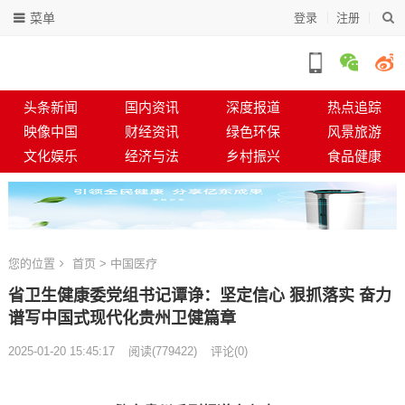
菜单
登录
注册
头条新闻
国内资讯
深度报道
热点追踪
映像中国
财经资讯
绿色环保
风景旅游
文化娱乐
经济与法
乡村振兴
食品健康
您的位置
首页
>
中国医疗
省卫生健康委党组书记谭诤：坚定信心 狠抓落实 奋力
谱写中国式现代化贵州卫健篇章
2025-01-20 15:45:17
阅读
(
779422)
评论(0)