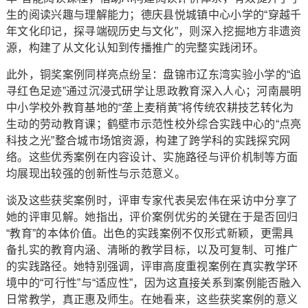
生的阅读兴趣与理解能力；德庆县悦城镇中心小学的“穿越千
年文化印记，探寻端砚历史与文化”，则深入挖掘地方非遗资
源，构建了从文化认知到传播推广的完整实践闭环。
此外，铜奖案例同样亮点纷呈：盘锦市辽东湾实验小学的“追
寻红色足迹”通过沉浸式研学让思政教育深入人心；河南晨明
中小学校外教育基地的“垄上麦稍黄”将传统农耕技艺转化为
生动的劳动教育课；鹤壁市示范性校外综合实践中心的“点亮
科技之光”整合城市场馆资源，构建了跨学科的实践探究网
络。这些优秀案例在内容设计、实施路径与评价机制等方面
均展现出较强的创新性与示范意义。
谈及这些获奖案例时，评审专家代表吴宏伟在采访中分享了
她的评审见解。她指出，评价案例优劣的关键在于是否回归
“教育”的本体价值。出色的实践案例不仅形式新颖，更需具
备扎实的教育内涵、清晰的教学目标，以及可复制、可推广
的实践路径。她特别强调，评审高度重视案例在真实教学环
境中的“可行性”与“适应性”，因为这直接关系到案例能否融入
日常教学，真正惠及师生。在她看来，这些获奖案例的意义