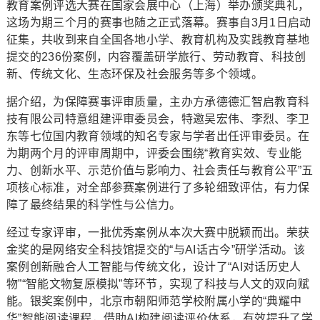
教育案例评选大赛在国家会展中心（上海）举办颁奖典礼，
这场为期三个月的赛事也随之正式落幕。赛事自3月1日启动
征集，共收到来自全国各地小学、教育机构及实践教育基地
提交的236份案例，内容覆盖研学旅行、劳动教育、科技创
新、传统文化、生态环保及社会服务等多个领域。
据介绍，为保障赛事评审质量，主办方承德德汇智启教育科
技有限公司特意组建评审委员会，特邀吴宏伟、李烈、李卫
东等七位国内教育领域的知名专家与学者出任评审委员。在
为期两个月的评审周期中，评委会围绕“教育实效、专业能
力、创新水平、示范价值与影响力、社会责任与教育公平”五
项核心标准，对全部参赛案例进行了多轮细致评估，有力保
障了最终结果的科学性与公信力。
经过专家评审，一批优秀案例从本次大赛中脱颖而出。荣获
金奖的是网络安全科技馆提交的“与AI话古今”研学活动。该
案例创新融合人工智能与传统文化，设计了“AI对话历史人
物”“智能文物复原模拟”等环节，实现了科技与人文的双向赋
能。银奖案例中，北京市朝阳师范学校附属小学的“典耀中
华”智能阅读课程，借助AI构建阅读评价体系，有效提升了学