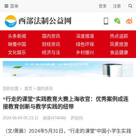
菜单
登录
注册
头条新闻
国内资讯
深度报道
热点追踪
映像中国
财经资讯
绿色环保
风景旅游
文化娱乐
经济与法
乡村振兴
食品健康
您的位置
首页
>
国内资讯
“行走的课堂”实践教育大赛上海收官：优秀案例成连
接教育创新与教学实践的纽带
2024-06-04 05:23:11
阅读
(
474049)
评论(0)
（文/萧晨）2024年5月31日，“行走的课堂”中国小学生实践