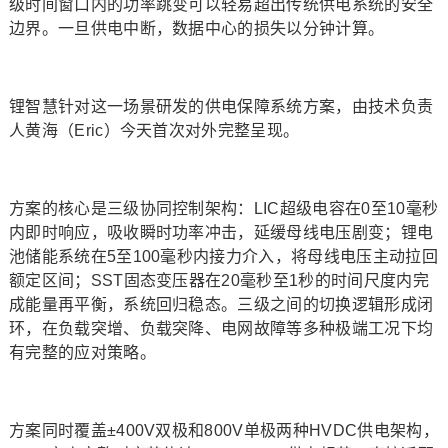
级时间窗口内的功率跳变可以轻易超出传统供电系统的安全
边界。一旦供电中断，数据中心的损失以分钟计算。
锂智慧针对这一场景研发的供电保障系统方案，由技术负责
人黄海（Eric）今天首次对外完整呈现。
方案的核心是三级协同控制架构：LIC超级电容在0至10毫秒
内即时响应，吸收瞬时功率冲击，延缓母线电压剧变；锂电
池储能系统在5至100毫秒内接力介入，将母线电压主动拉回
额定区间；SST固态变压器在20毫秒至1秒的时间尺度内完
成能量再平衡，系统回归稳态。三级之间的切换逻辑形成闭
环，在负载突增、负载突降、电网故障等多种极端工况下均
有完整的应对策略。
方案同时覆盖±400V双极和800V单极两种HVDC供电架构，