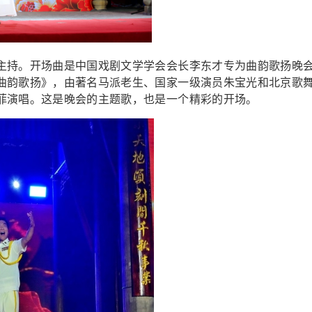
主持。开场曲是中国戏剧文学学会会长李东才专为曲韵歌扬晚
曲韵歌扬》，由著名马派老生、国家一级演员朱宝光和北京歌
菲演唱。这是晚会的主题歌，也是一个精彩的开场。