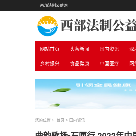
西部法制公益网
网站首页
头条新闻
国内资讯
深
乡村振兴
食品健康
中国医疗
网
您的位置
首页
>
国内资讯
曲韵歌扬•石匣行 2022