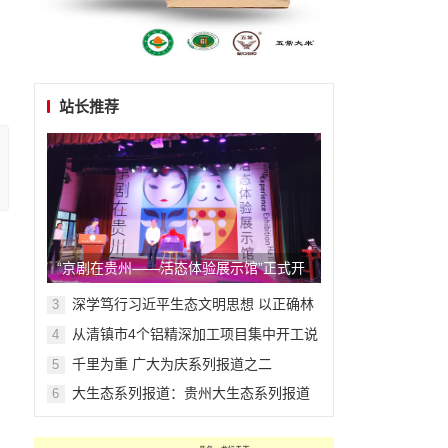
站长推荐
。
“京剧在贵州——活态体验展示馆”正式开
馆
深学笃行习近平生态文明思想 以正确林
3
草政绩观筑牢藏东高原生态屏障
从清镇市4个铝精深加工项目集中开工说
4
起
千里为重 广大为庆系列报道之二
5
大生态系列报道：贵州大生态系列报道
6
之二十六