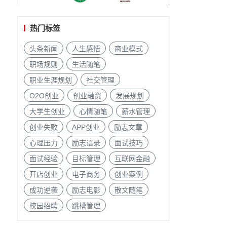
热门标签
头条新闻
人生感悟
商业模式
职场规则
生活随笔
职业生涯规划
社交管理
O2O创业
创业融资
发展规划
大学生创业
心情随笔
薪水管理
创业失败
APP创业
励志文章
心理压力
励志语录
面试技巧
面试经验
目标管理
互联网金融
开店创业
电子商务
创业案例
成功逆袭
励志电影
散文随笔
校园招聘
跳槽管理