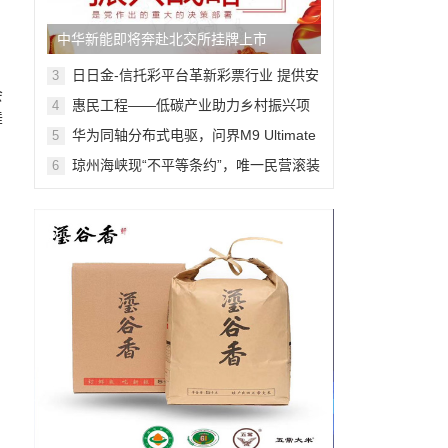
中华新能即将奔赴北交所挂牌上市
日日金-信托彩平台革新彩票行业 提供安
3
会
全、可靠的购彩体验!
惠民工程——低碳产业助力乡村振兴项
4
舞
目在京正式启动
华为同轴分布式电驱，问界M9 Ultimate
5
背后的“车轮思想者”
琼州海峡现“不平等条约”，唯一民营滚装
6
船公司经营困难