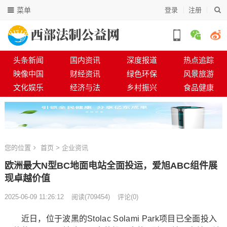
菜单
登录
注册
头条新闻
国内资讯
深度报道
热点追踪
映像中国
财经资讯
绿色环保
风景旅游
文化娱乐
经济与法
乡村振兴
食品健康
您的位置
首页
>
企业资讯
欧洲最大N型BC地面电站全面投运，爱旭ABC组件展
现卓越价值
2025-06-09 11:26:12
阅读
(
709454)
评论(0)
近日，位于波黑的Stolac Solami Park项目已全面投入