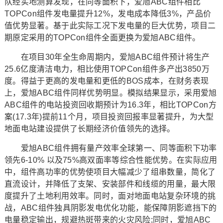
队经实地测算发现，在同等面积下，爱旭ABC组件相比
TOPCon组件发电量提升12%，发电成本降低3%，产品价
值优势显著。基于此实际工况下发电量的巨大优势，项目二
期原定采用的TOPCon组件全面更换为爱旭ABC组件。
在项目30年全生命周期内，爱旭ABC组件预计将生产
25.6亿度清洁电力，相比使用TOPCon组件多产出3850万
度。得益于更高的发电量和更低的BOS成本，在财务表现
上，爱旭ABC组件同样优势明显。模拟结果显示，采用爱旭
ABC组件的电站投资回收期预计为16.3年，相比TOPCon方
案(17.3年)提前11个月，项目投资回报率显著提升，为大型
地面电站建设提供了长期经济价值领先的选择。
爱旭ABC组件拥有量产效率全球第一、同等面积下功率
领先6-10% 以及75%高双面率等综合性能优势。在实际应用
中，组件高功率的优势使项目大幅减少了组串数量，简化了
直流设计，并降低了支架、安装部件和线缆的用量，最大限
度提升了土地利用效率。同时，面对地面电站复杂环境的挑
战，ABC组件独具阴影发电优化功能，能保障阴影遮挡下的
电量稳定输出，规避热斑带来的火灾风险;同时，爱旭ABC