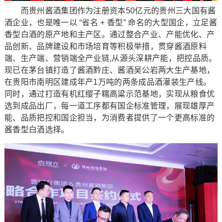
而贵州酱酒集团作为注册资本50亿元的贵州三大国有酱
酒企业，也是唯一以 “省名 + 香型” 命名的大型国企，立足酱
香型白酒的原产地和主产区。通过整合产业、产能优化、产
品创新、品牌建设和市场培育等积极举措，贯穿酱酒原料
端、生产端、营销端全产业链,从源头深耕产能，把控品质。
现已在茅台镇打造了酱酒黔庄、酱酒吴公岩两大生产基地，
在贵阳市南明区建成年产1万吨的两条成品酒灌装生产线。
同时，通过打造有机红缨子糯高粱示范基地，实现从粮食优
选到成品出厂，每一道工序都有国企标准管理，展现雄厚产
能、品质把控和国企担当，为消费者提供了一个更高标准的
酱香型白酒选择。