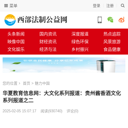
菜单
登录
注册
头条新闻
国内资讯
深度报道
热点追踪
映像中国
财经资讯
绿色环保
风景旅游
文化娱乐
经济与法
乡村振兴
食品健康
您的位置
首页
>
魅力中国
华夏教育信息网：大文化系列报道：贵州酱香酒文化
系列报道之二
2025-02-05 15:07:17
阅读
(
930740)
评论(0)