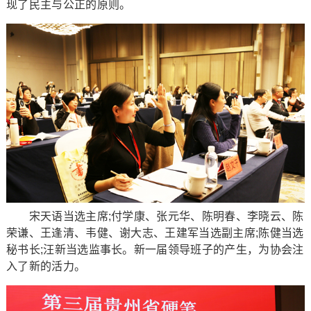
现了民主与公正的原则。
宋天语当选主席;付学康、张元华、陈明春、李晓云、陈
荣谦、王逢清、韦健、谢大志、王建军当选副主席;陈健当选
秘书长;汪新当选监事长。新一届领导班子的产生，为协会注
入了新的活力。