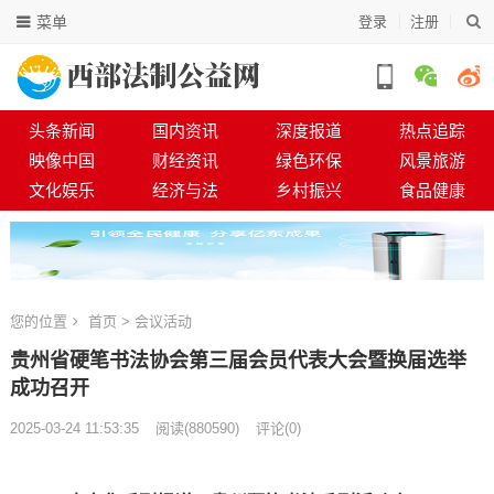
菜单
登录
注册
头条新闻
国内资讯
深度报道
热点追踪
映像中国
财经资讯
绿色环保
风景旅游
文化娱乐
经济与法
乡村振兴
食品健康
您的位置
首页
>
会议活动
贵州省硬笔书法协会第三届会员代表大会暨换届选举
成功召开
2025-03-24 11:53:35
阅读
(
880590)
评论(0)