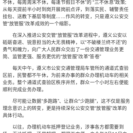
不休，每周周末不休，每逢节假日不休”的 “三不休息”政策;
从每天提前半小时到岗开展岗前点评，到落实民、辅警责任
挂包、送教下基层等制度……作风的转变，只是遵义公安交
管“放管服”改革成效的一个缩影。
在深入推进公安交管“放管服”改革进程中，遵义公安以
砥砺奋进、锐意担当的大无畏精神，以“不破楼兰终不还”的
勇气和魄力，向广大人民群众交出了一份交通管理业务更
简、监管更强、服务更优的“放管服”改革“答卷”
每天中午，遵义市公安交通管理局车管所的通道式查验
区前，民警都不午休，为前来办事的群众办理机动车的相关
业务。整个通道式查验区秩序井然，群众一个小时左右便能
顺利完成业务办理。
尽可能让数据“多跑路”、让群众“少跑腿”，这不仅是服务
理念意识上的转变，更是持续深化公安交管“放管服”改革的
具体行动。
以往，办理机动车抵押登记业务，涉事各方都需要到