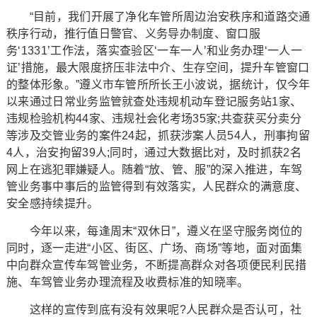
“目前，我们开展了净化车管所周边治安秩序和道路交通
秩序行动，推行值日警官、义务导办制度、窗口服
务‘1331’工作法，落实查验区‘一车一人’和业务办理‘一人一
证’措施，最大限度挤压非法中介、生存空间，提升车管窗口
的整体形象。”遵义市车管所所长王小波说，据统计，仅今年
以来通过日常业务监管就查处违规机动车登记服务站1家、
违规检验机构44家、违规社会化考场35家;共查获买分卖分
等涉及交管业务的案件24起，抓获涉案人员54人，刑事拘留
4人，治安拘留39人;同时，通过大数据比对，及时抓获2名
网上在逃犯罪嫌疑人。随着“放、管、服”的深入推进，车驾
管业务事中事后的监管得到有效落实，人民群众的满意度、
安全感持续提升。
今年以来，每逢周末“双休日”，遵义在坚守服务岗位的
同时，逐一走进“小区、街区、广场、商场”等地，面对面集
中向群众宣传车驾管业务，不断提高群众对各项便民利民措
施、车驾管业务办理流程及收费标准的知晓率。
这样的宣传到底有没有效果呢?人民群众是否认可，社