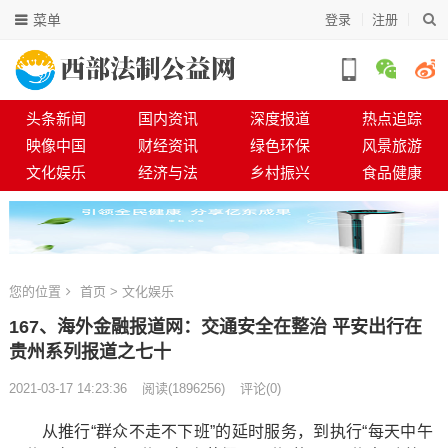
菜单
登录
注册
头条新闻
国内资讯
深度报道
热点追踪
映像中国
财经资讯
绿色环保
风景旅游
文化娱乐
经济与法
乡村振兴
食品健康
您的位置
首页
>
文化娱乐
167、海外金融报道网：交通安全在整治 平安出行在
贵州系列报道之七十
2021-03-17 14:23:36
阅读
(
1896256)
评论(0)
从推行“群众不走不下班”的延时服务，到执行“每天中午