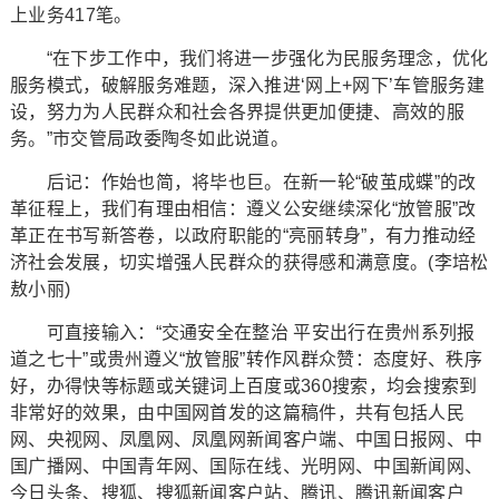
上业务417笔。
“在下步工作中，我们将进一步强化为民服务理念，优化
服务模式，破解服务难题，深入推进‘网上+网下’车管服务建
设，努力为人民群众和社会各界提供更加便捷、高效的服
务。”市交管局政委陶冬如此说道。
后记：作始也简，将毕也巨。在新一轮“破茧成蝶”的改
革征程上，我们有理由相信：遵义公安继续深化“放管服”改
革正在书写新答卷，以政府职能的“亮丽转身”，有力推动经
济社会发展，切实增强人民群众的获得感和满意度。(李培松
敖小丽)
可直接输入：“交通安全在整治 平安出行在贵州系列报
道之七十”或贵州遵义“放管服”转作风群众赞：态度好、秩序
好，办得快等标题或关键词上百度或360搜索，均会搜索到
非常好的效果，由中国网首发的这篇稿件，共有包括人民
网、央视网、凤凰网、凤凰网新闻客户端、中国日报网、中
国广播网、中国青年网、国际在线、光明网、中国新闻网、
今日头条、搜狐、搜狐新闻客户站、腾讯、腾讯新闻客户