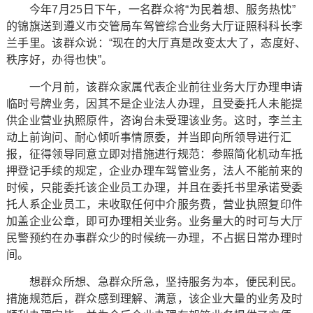
今年7月25日下午，一名群众将“为民着想、服务热忱”
的锦旗送到遵义市交管局车驾管综合业务大厅证照科科长李
兰手里。该群众说：“现在的大厅真是改变太大了，态度好、
秩序好，办得也快”。
一个月前，该群众家属代表企业前往业务大厅办理申请
临时号牌业务，因其不是企业法人办理，且受委托人未能提
供企业营业执照原件，咨询台未受理该业务。这时，李兰主
动上前询问、耐心倾听事情原委，并当即向所领导进行汇
报，征得领导同意立即对措施进行规范：参照简化机动车抵
押登记手续的规定，企业办理车驾管业务，法人不能前来的
时候，只能委托该企业员工办理，并且在委托书里承诺受委
托人系企业员工，未收取任何中介服务费，营业执照复印件
加盖企业公章，即可办理相关业务。业务量大的时可与大厅
民警预约在办事群众少的时候统一办理，不占据日常办理时
间。
想群众所想、急群众所急，坚持服务为本，便民利民。
措施规范后，群众感到理解、满意，该企业大量的业务及时