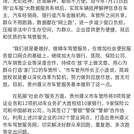
场，无论抵押，还是解押，都很不方便。自今年7月11日启
用“云车服”大数据服务系统后，实现车辆抵押解押信息在车
主、汽车经销商、银行或汽车金融机构、车管所之间共享，
群众不用跑路，数据都在“网上跑”，进一步减少窗口负担，
压缩非法中介生存空间，为群众、企业提供更为便捷、就近
和优质的车驾管服务。
“我们就是要做好、做精车驾管服务，在增加社会便民服
务窗口网点的基础上，继续加大与银行、医院、保险公司、
汽车销售企业等深度合作，持续在‘放’字上做文章，用心为
群众打造‘家门口的车管所’。”市车管所所长王小波说，简政
放权就是要以深化改革为契机，努力做到应放尽放，放无可
放。目前，贵州遵义市车管服务基本做到了这一点。
在拓展“社会办”服务方面，贵州遵义市车管所将8项驾驶
证业务和12项机动车业务扩大放权给10家银行、9家保险公
司和中国邮政公司，与其签订了“警银”“警保”“警邮”合作协
仪。利用上述20家企业的282个营业网点，打造出贵州遵义
市车驾管服务网，切实解决好群众来回跑、重复跑、多次跑
等突出问题。