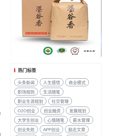
热门标签
头条新闻
人生感悟
商业模式
职场规则
生活随笔
职业生涯规划
社交管理
O2O创业
创业融资
发展规划
举
大学生创业
心情随笔
薪水管理
、
创业失败
APP创业
励志文章
控