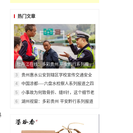
热门文章
牡丹江在线：多彩贵州 平安黔行系列报
道之九十二
贵州惠水公安到辖区学校宣传交通安全
3
中国凉都----六盘水检察人系列报道之四
4
十八
小事故为何致骨折、缝8针，这个细节老
5
司机都容易忽略!
湖州视窗：多彩贵州 平安黔行系列报道
6
之九十二
基