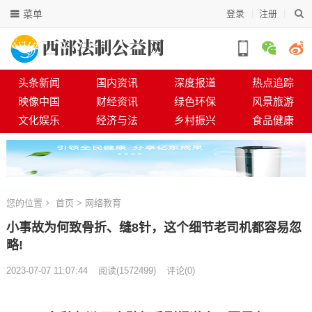
菜单
登录
注册
头条新闻
国内资讯
深度报道
热点追踪
映像中国
财经资讯
绿色环保
风景旅游
文化娱乐
经济与法
乡村振兴
食品健康
您的位置
首页
>
网络教育
小事故为何致骨折、缝8针，这个细节老司机都容易忽
略!
2023-07-07 11:07:44
阅读
(
1572499)
评论(0)