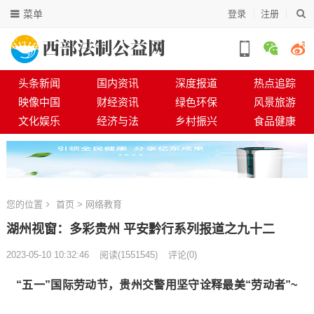
菜单
登录
注册
头条新闻
国内资讯
深度报道
热点追踪
映像中国
财经资讯
绿色环保
风景旅游
文化娱乐
经济与法
乡村振兴
食品健康
您的位置
首页
>
网络教育
湖州视窗：多彩贵州 平安黔行系列报道之九十二
2023-05-10 10:32:46
阅读
(
1551545)
评论(0)
“五一”国际劳动节，贵州交警用坚守诠释最美“劳动者”~