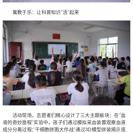
寓教于乐：让科普知识"活"起来
活动现场，志愿者们精心设计了三大主题板块：在"血
液的奇妙旅程"实验中，孩子们通过模拟采血装置观察血液
成分分离过程;"干细胞拼图大作战"通过3D模型拼装揭示造