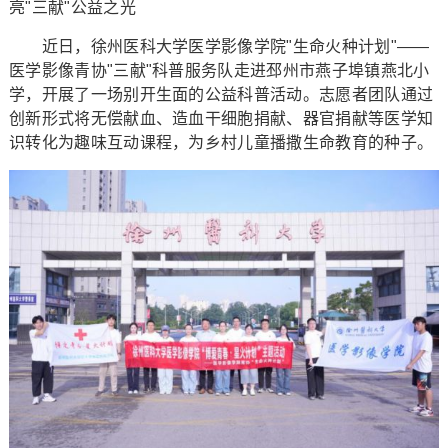
亮"三献"公益之光
近日，徐州医科大学医学影像学院"生命火种计划"——
医学影像青协"三献"科普服务队走进邳州市燕子埠镇燕北小
学，开展了一场别开生面的公益科普活动。志愿者团队通过
创新形式将无偿献血、造血干细胞捐献、器官捐献等医学知
识转化为趣味互动课程，为乡村儿童播撒生命教育的种子。