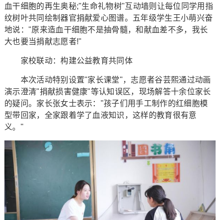
血干细胞的再生奥秘;"生命礼物树"互动墙则让每位同学用指
纹树叶共同绘制器官捐献爱心图谱。五年级学生王小萌兴奋
地说："原来造血干细胞不是抽骨髓，和献血差不多，我长
大也要当捐献志愿者!"
家校联动：构建公益教育共同体
本次活动特别设置"家长课堂"，志愿者谷芸熙通过动画
演示澄清"捐献损害健康"等认知误区，现场解答十余位家长
的疑问。家长张女士表示："孩子们用手工制作的红细胞模
型带回家，全家跟着学了血液知识，这样的教育很有意
义。"