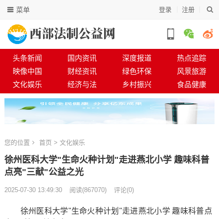
菜单
登录
注册
头条新闻
国内资讯
深度报道
热点追踪
映像中国
财经资讯
绿色环保
风景旅游
文化娱乐
经济与法
乡村振兴
食品健康
您的位置
首页
>
文化娱乐
徐州医科大学"生命火种计划"走进燕北小学 趣味科普
点亮"三献"公益之光
2025-07-30 13:49:30
阅读
(
867070)
评论(0)
徐州医科大学"生命火种计划"走进燕北小学 趣味科普点