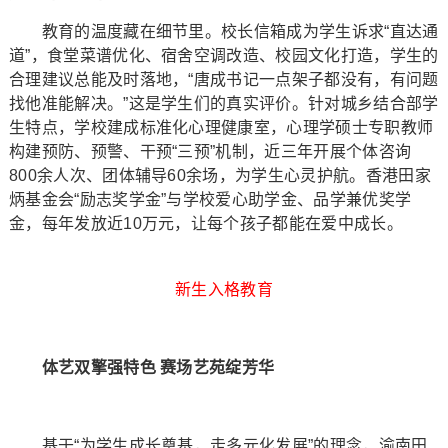
教育的温度藏在细节里。校长信箱成为学生诉求“直达通
道”，食堂菜谱优化、宿舍空调改造、校园文化打造，学生的
合理建议总能及时落地，“唐成书记一点架子都没有，有问题
找他准能解决。”这是学生们的真实评价。针对城乡结合部学
生特点，学校建成标准化心理健康室，心理学硕士专职教师
构建预防、预警、干预“三预”机制，近三年开展个体咨询
800余人次、团体辅导60余场，为学生心灵护航。香港田家
炳基金会“励志奖学金”与学校爱心助学金、品学兼优奖学
金，每年发放近10万元，让每个孩子都能在爱中成长。
新生入格教育
体艺双擎强特色 赛场艺苑绽芳华
基于“为学生成长奠基，走多元化发展”的理念，渝南田