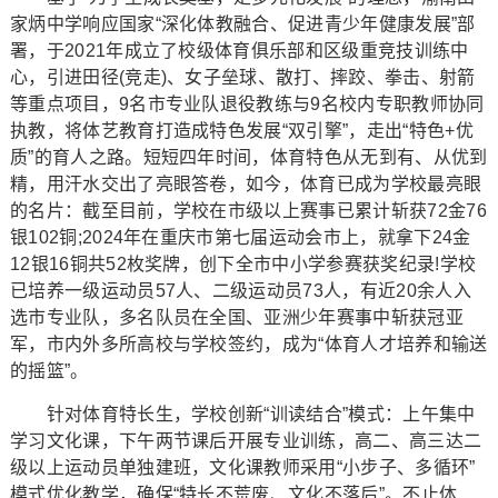
家炳中学响应国家“深化体教融合、促进青少年健康发展”部
署，于2021年成立了校级体育俱乐部和区级重竞技训练中
心，引进田径(竞走)、女子垒球、散打、摔跤、拳击、射箭
等重点项目，9名市专业队退役教练与9名校内专职教师协同
执教，将体艺教育打造成特色发展“双引擎”，走出“特色+优
质”的育人之路。短短四年时间，体育特色从无到有、从优到
精，用汗水交出了亮眼答卷，如今，体育已成为学校最亮眼
的名片：截至目前，学校在市级以上赛事已累计斩获72金76
银102铜;2024年在重庆市第七届运动会市上，就拿下24金
12银16铜共52枚奖牌，创下全市中小学参赛获奖纪录!学校
已培养一级运动员57人、二级运动员73人，有近20余人入
选市专业队，多名队员在全国、亚洲少年赛事中斩获冠亚
军，市内外多所高校与学校签约，成为“体育人才培养和输送
的摇篮”。
针对体育特长生，学校创新“训读结合”模式：上午集中
学习文化课，下午两节课后开展专业训练，高二、高三达二
级以上运动员单独建班，文化课教师采用“小步子、多循环”
模式优化教学，确保“特长不荒废、文化不落后”。不止体