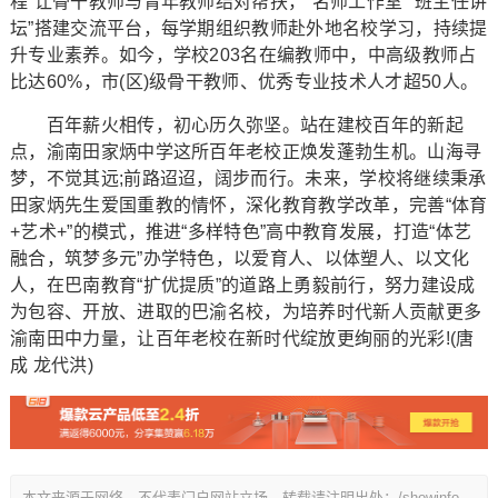
程”让骨干教师与青年教师结对帮扶，“名师工作室”“班主任讲
坛”搭建交流平台，每学期组织教师赴外地名校学习，持续提
升专业素养。如今，学校203名在编教师中，中高级教师占
比达60%，市(区)级骨干教师、优秀专业技术人才超50人。
百年薪火相传，初心历久弥坚。站在建校百年的新起
点，渝南田家炳中学这所百年老校正焕发蓬勃生机。山海寻
梦，不觉其远;前路迢迢，阔步而行。未来，学校将继续秉承
田家炳先生爱国重教的情怀，深化教育教学改革，完善“体育
+艺术+”的模式，推进“多样特色”高中教育发展，打造“体艺
融合，筑梦多元”办学特色，以爱育人、以体塑人、以文化
人，在巴南教育“扩优提质”的道路上勇毅前行，努力建设成
为包容、开放、进取的巴渝名校，为培养时代新人贡献更多
渝南田中力量，让百年老校在新时代绽放更绚丽的光彩!(唐
成 龙代洪)
本文来源于网络，不代表门户网站立场，转载请注明出处：/showinfo-